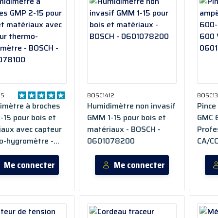
15
BOSC1412
BOSC13
imètre à broches
Humidimètre non invasif
Pince
15 pour bois et
GMM 1-15 pour bois et
GMC 
iaux avec capteur
matériaux - BOSCH -
Profe
o-hygromètre -
0601078200
CA/CC
 - 0601078100
0601
Me connecter
Me connecter