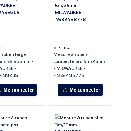
53
MIL90164
 ruban large
Mesure à ruban
ium 8m/35mm -
compacte pro 5m/25mm
AUKEE -
- MILWAUKEE -
499205
4932498778
Me connecter
Me connecter