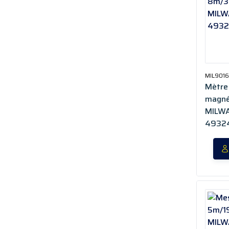
MIL901
Mètre
magné
MILWA
4932