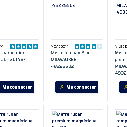
14
MOA50014
MIL901
charpentier
Mètre à ruban 2 m -
Mètre
OL - 201464
MILWAUKEE -
prem
48225502
MILW
4932
Me connecter
Me connecter