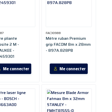
887
FAC30988
e pliante
Mètre ruban Premium
site 2 M -
grip FACOM 8m x 28mm
AUKEE -
- 897A.828PB
459301
Me connecter
Me connecter