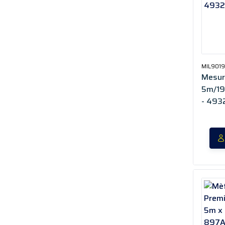
MIL901
Mesur
5m/1
- 49