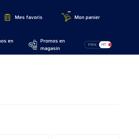
Mes favoris
Mon panier
os en
Promos en
Switch Tax
PRIX
magasin