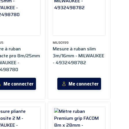
65
MIL90199
e à ruban
Mesure à ruban slim
acte pro 8m/25mm
3m/16mm - MILWAUKEE
WAUKEE -
- 4932498782
498780
Me connecter
Me connecter