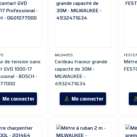
70
MIL04855
FEST2
r de tension sans
Cordeau traceur grande
Mètr
ct GVD 1000-17
capacité de 30M -
FEST
sional - BOSCH -
MILWAUKEE -
077000
4932471634
Me connecter
Me connecter