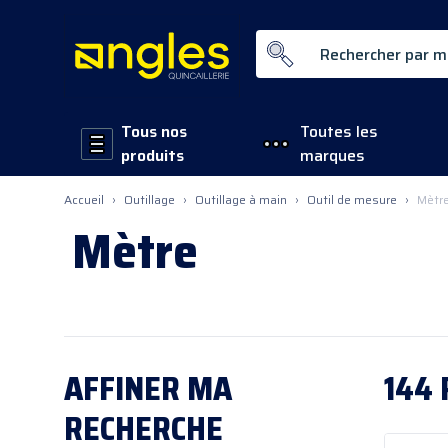
Rechercher par mot-clé ...
Tous nos
Toutes les
produits
marques
Allez au contenu
Accueil
›
Outillage
›
Outillage à main
›
Outil de mesure
›
Mètr
Mètre
AFFINER
MA
144
RECHERCHE