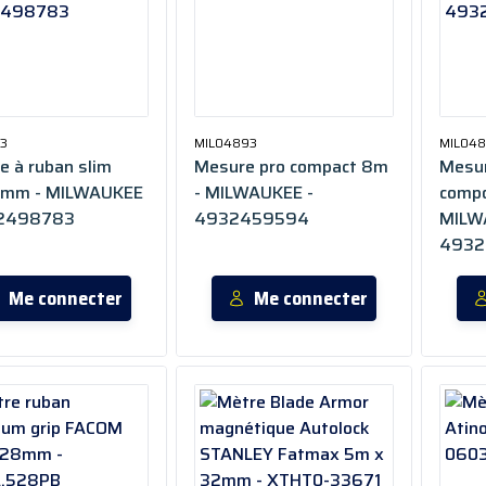
93
MIL04893
MIL04
e à ruban slim
Mesure pro compact 8m
Mesur
9mm - MILWAUKEE
- MILWAUKEE -
compo
32498783
4932459594
MILW
4932
Me connecter
Me connecter