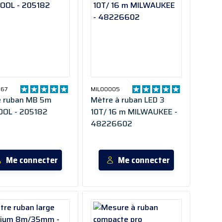
767
MIL00005
e ruban MB 5m
Mètre à ruban LED 3
OOL - 205182
10T/ 16 m MILWAUKEE -
48226602
Me connecter
Me connecter