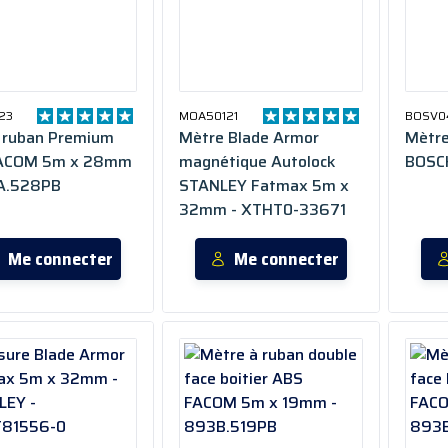
23
MOA50121
BOSV0
 ruban Premium
Mètre Blade Armor
Mètre 
FACOM 5m x 28mm
magnétique Autolock
BOSC
A.528PB
STANLEY Fatmax 5m x
32mm - XTHT0-33671
Me connecter
Me connecter