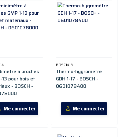
14
BOSC1413
imètre à broches
Thermo-hygromètre
-13 pour bois et
GDH 1-17 - BOSCH -
iaux - BOSCH -
0601078400
078000
Me connecter
Me connecter