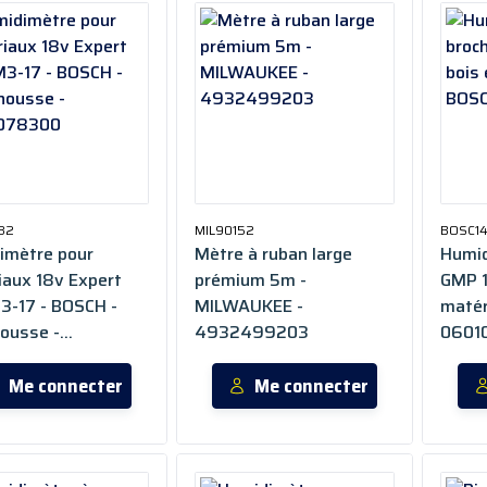
82
MIL90152
BOSC14
imètre pour
Mètre à ruban large
Humid
iaux 18v Expert
prémium 5m -
GMP 1
-17 - BOSCH -
MILWAUKEE -
matér
housse -
4932499203
0601
078300
Me connecter
Me connecter