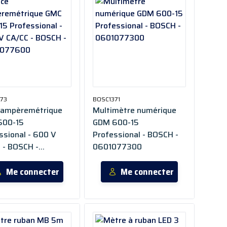
73
BOSC1371
 ampèremétrique
Multimètre numérique
600-15
GDM 600-15
ssional - 600 V
Professional - BOSCH -
 - BOSCH -
0601077300
077600
Me connecter
Me connecter