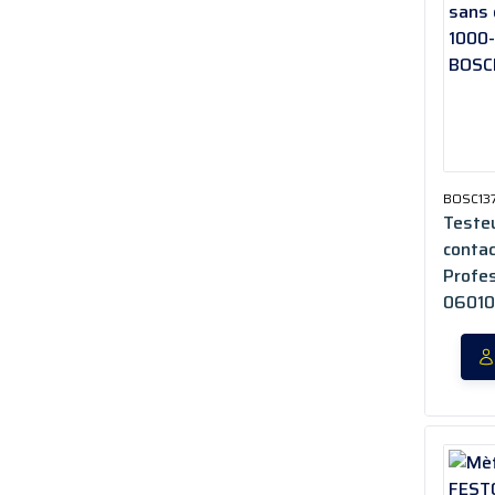
BOSC13
Testeu
conta
Profes
0601