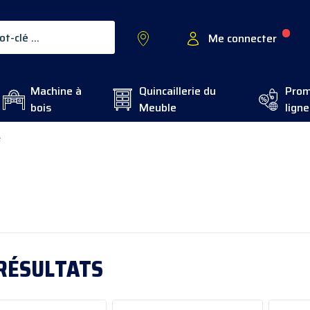
Me connecter
Machine à
Quincaillerie du
Prom
bois
Meuble
ligne
e
RÉSULTATS