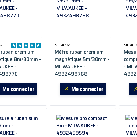
62
MIL90161
MIL901
 ruban premium
Mètre ruban premium
Mesur
tique 8m/30mm -
magnétique 5m/30mm -
comp
UKEE -
MILWAUKEE -
- MIL
498770
4932498768
4932
Me connecter
Me connecter