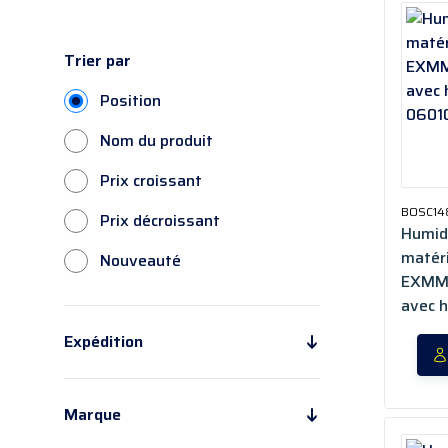
Trier par
Position
Nom du produit
Prix croissant
BOSC14
Prix décroissant
Humid
matér
Nouveauté
EXMM3
avec 
0601
Expédition
En 24H*
(85)
En 5/15 jours
(67)
Marque