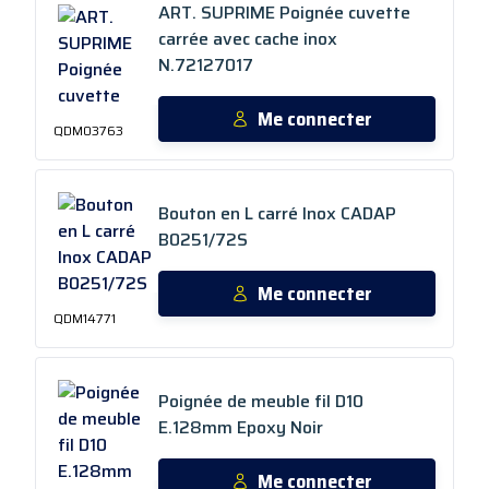
ART. SUPRIME Poignée cuvette
carrée avec cache inox
N.72127017
Me connecter
QDM03763
Bouton en L carré Inox CADAP
B0251/72S
Me connecter
QDM14771
Poignée de meuble fil D10
E.128mm Epoxy Noir
Me connecter