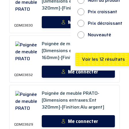
Nom du produit
[Dimensions entraxes:Ent
320mm]-[Finition:Nickel mat]
Prix croissant
Me connecter
Prix décroissant
QDM03830
Nouveauté
Poignée de meuble PRATO-
[Dimensions entraxes:Ent
160mm]-[Finition:Nickel mat]
Voir les
12
résultats
Me connecter
QDM03832
Poignée de meuble PRATO-
[Dimensions entraxes:Ent
320mm]-[Finition:Alu argent]
Me connecter
QDM03829