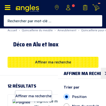
Rechercher par mot-clé ...
Allez au contenu
Accueil
›
Quincaillerie du meuble
›
Ameublement
›
Quincaillerie pour
Déco en Alu et Inox
Affiner ma recherche
AFFINER
MA RECHER
12
RÉSULTATS
Trier par
Affiner ma recherche
Position
Poignée de meuble PRATO-