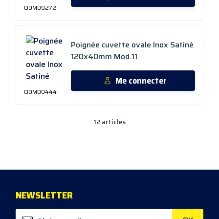
QDM09272
Poignée cuvette ovale Inox Satiné
120x40mm Mod.11
Me connecter
QDM00444
12
articles
NEWS
LETTER