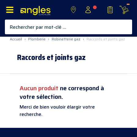
Rechercher par mot-clé ...
Allez au contenu
Accueil
›
Plomberie
›
Robinetterie gaz
›
Raccords et joints gaz
Raccords et joints gaz
Aucun produit
ne correspond à
votre sélection.
Merci de bien vouloir élargir votre
recherche.