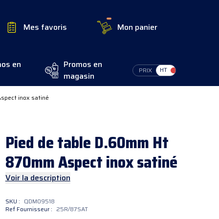
Mes favoris
Mon panier
os en
Promos en
Switch Tax
PRIX
magasin
spect inox satiné
Pied
de table D.60mm Ht
870mm Aspect inox satiné
Voir la description
SKU :
QDM09518
Ref Fournisseur :
25R/87SAT