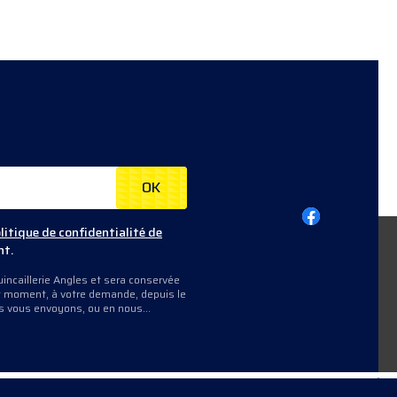
um
OK
litique de confidentialité de
nt.
incaillerie Angles et sera conservée
out moment, à votre demande, depuis le
us vous envoyons, ou en nous