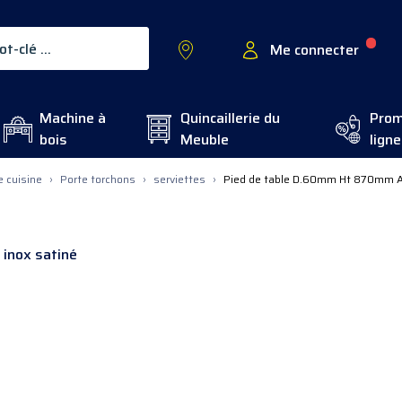
Me connecter
Machine à
Quincaillerie du
Prom
bois
Meuble
ligne
 cuisine
›
Porte torchons
›
serviettes
›
Pied de table D.60mm Ht 870mm A