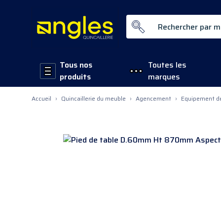
Rechercher par mot-clé ...
Tous nos
Toutes les
produits
marques
Allez au contenu
Accueil
›
Quincaillerie du meuble
›
Agencement
›
Equipement de