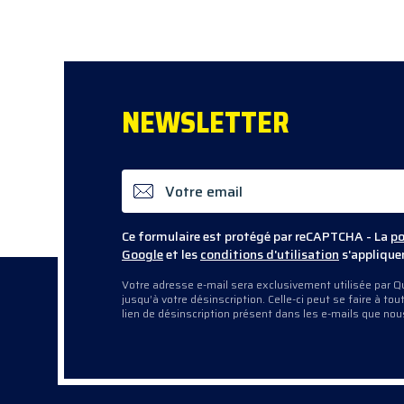
Fixation sous plateau avec platine en alumini
Réglage en hauteur de 10mm
Hauteur 870mm
Finition aspect inox satiné
NEWS
LETTER
Vendu à l'unité
Ce formulaire est protégé par reCAPTCHA - La
po
Google
et les
conditions d'utilisation
s'applique
Votre adresse e-mail sera exclusivement utilisée par Qu
jusqu’à votre désinscription. Celle-ci peut se faire à t
lien de désinscription présent dans les e-mails que no
contactant directement.