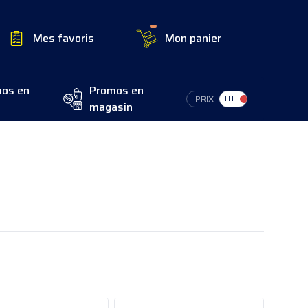
Mes favoris
Mon panier
os en
Promos en
Switch Tax
PRIX
magasin