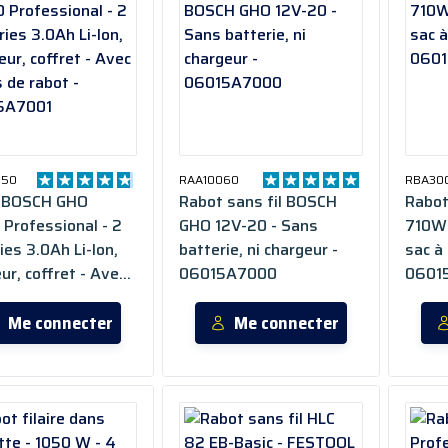
050
RAA10060
RBA30
 BOSCH GHO
Rabot sans fil BOSCH
Rabo
Professional - 2
GHO 12V-20 - Sans
710W 
ies 3.0Ah Li-Ion,
batterie, ni chargeur -
sac à
ur, coffret - Avec
06015A7000
0601
 de rabot -
A7001
Me connecter
Me connecter