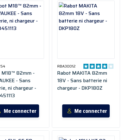
054
RBA30012
t M18™ 82mm -
Rabot MAKITA 82mm
AUKEE - Sans
18V - Sans batterie ni
ie, ni chargeur -
chargeur - DKP180Z
451113
Me connecter
Me connecter