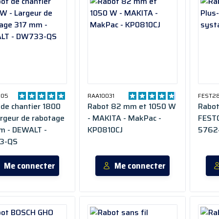
005
RAA10031
FEST2
de chantier 1800
Rabot 82 mm et 1050 W
Rabot
rgeur de rabotage
- MAKITA - MakPac -
FESTO
m - DEWALT -
KP0810CJ
5762
3-QS
Me connecter
Me connecter