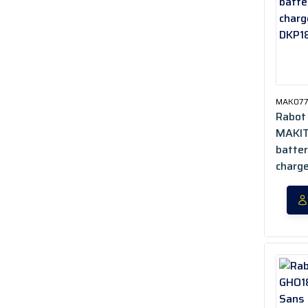
MAK07
Rabot
MAKIT
batter
charge
DKP18