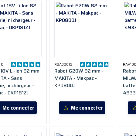
40
RBA30015
RAA10
 18V Li-Ion 82 mm
Rabot 620W 82 mm -
Rabo
ITA - Sans
MAKITA - Makpac -
MILW
ie, ni chargeur -
KP0800J
batter
c - DKP181ZJ
4933
Me connecter
Me connecter