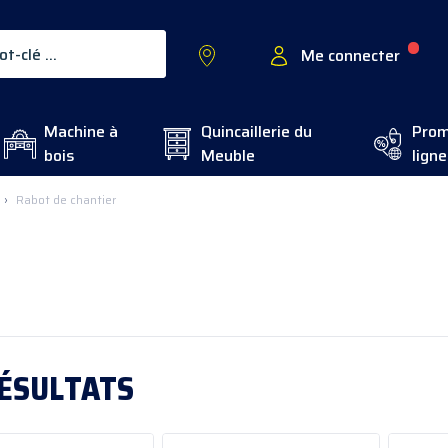
Me connecter
Machine à
Quincaillerie du
Prom
bois
Meuble
ligne
›
Rabot de chantier
ÉSULTATS