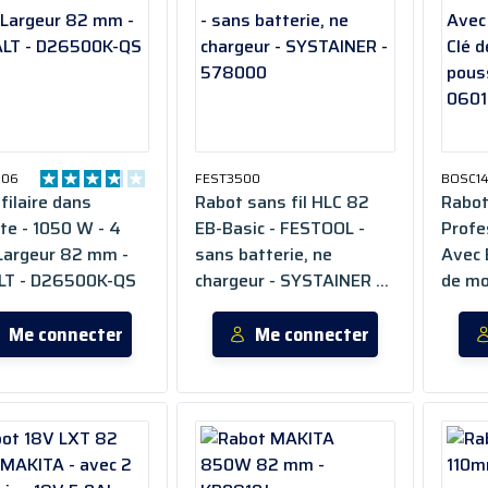
006
FEST3500
BOSC1
filaire dans
Rabot sans fil HLC 82
Rabo
te - 1050 W - 4
EB-Basic - FESTOOL -
Profe
Largeur 82 mm -
sans batterie, ne
Avec 
T - D26500K-QS
chargeur - SYSTAINER -
de mo
578000
pouss
Me connecter
Me connecter
0601