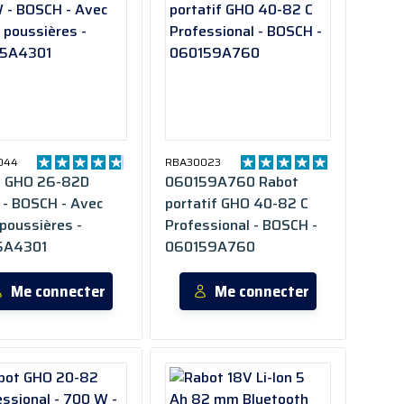
044
RBA30023
t GHO 26-82D
060159A760 Rabot
- BOSCH - Avec
portatif GHO 40-82 C
 poussières -
Professional - BOSCH -
5A4301
060159A760
Me connecter
Me connecter