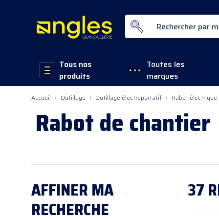
Rechercher par mot-clé ...
Tous nos
Toutes les
produits
marques
Allez au contenu
Accueil
›
Outillage
›
Outillage électroportatif
›
Rabot électrique
Rabot de chantier
AFFINER
MA
37
R
RECHERCHE