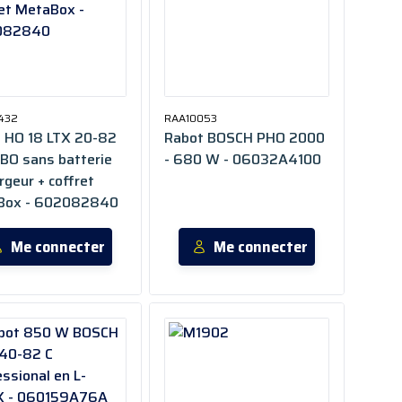
432
RAA10053
 HO 18 LTX 20-82
Rabot BOSCH PHO 2000
O sans batterie
- 680 W - 06032A4100
rgeur + coffret
Box - 602082840
Me connecter
Me connecter