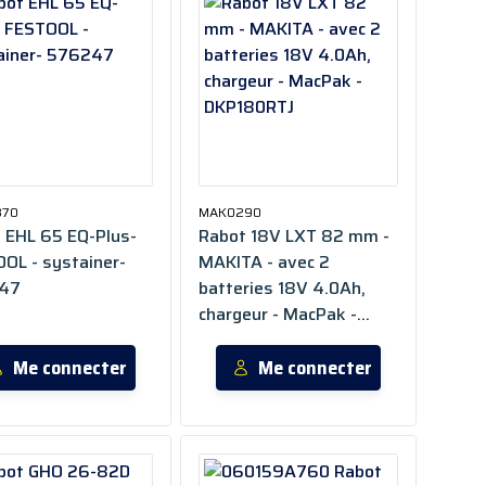
870
MAK0290
 EHL 65 EQ-Plus-
Rabot 18V LXT 82 mm -
OL - systainer-
MAKITA - avec 2
47
batteries 18V 4.0Ah,
chargeur - MacPak -
DKP180RTJ
Me connecter
Me connecter