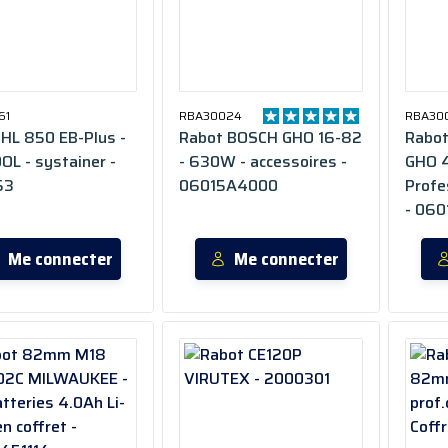
61
RBA30024
RBA30
 HL 850 EB-Plus -
Rabot BOSCH GHO 16-82
Rabot 850 W BOS
L - systainer -
- 630W - accessoires -
GHO 
53
06015A4000
Profe
- 06
Me connecter
Me connecter