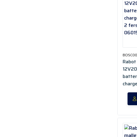
BOSC0
Rabot
12V20 
batter
charge
2 fers
06015