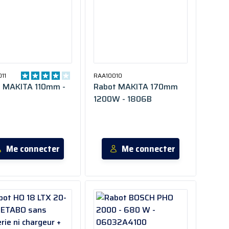
11
RAA10010
 MAKITA 110mm -
Rabot MAKITA 170mm
1200W - 1806B
Me connecter
Me connecter