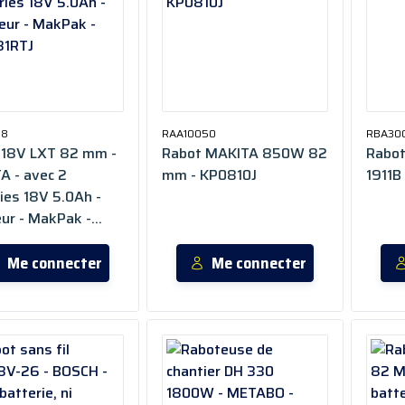
78
RAA10050
RBA300
 18V LXT 82 mm -
Rabot MAKITA 850W 82
Rabot
A - avec 2
mm - KP0810J
1911B
ies 18V 5.0Ah -
ur - MakPak -
1RTJ
Me connecter
Me connecter