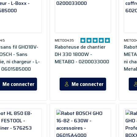
745
MET00435
MET00
sans fil GHO18V-
Raboteuse de chantier
Rabot
BOSCH - Sans
DH 330 1800W -
METAB
ie, ni chargeur - L-
METABO - 0200033000
ni cha
- 06015B5000
Meta
Me connecter
Me connecter