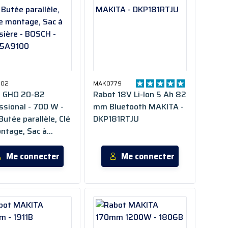
402
MAK0779
t GHO 20-82
Rabot 18V Li-Ion 5 Ah 82
ssional - 700 W -
mm Bluetooth MAKITA -
Butée parallèle, Clé
DKP181RTJU
ntage, Sac à
ière - BOSCH -
5A9100
Me connecter
Me connecter