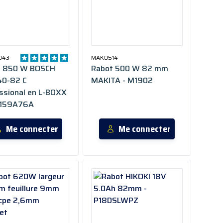
043
MAK0514
CH
Rabot 500 W 82 mm
40-82 C
MAKITA - M1902
ssional en L-BOXX
0159A76A
Me connecter
Me connecter