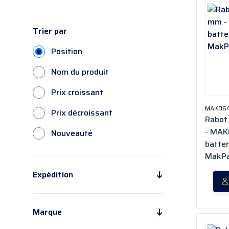
Trier par
Position
Nom du produit
Prix croissant
MAK06
Prix décroissant
Rabot
- MAK
Nouveauté
batter
MakPa
Expédition
En 24H*
(21)
En 5/15 jours
(13)
Marque
En 48/72H
(3)