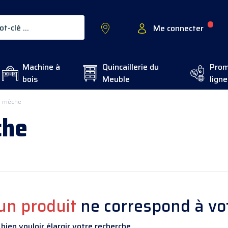
Me connecter
Machine à
Quincaillerie du
Prom
bois
Meuble
ligne
à mèche
che
un produit
ne correspond à vot
bien vouloir élargir votre recherche.