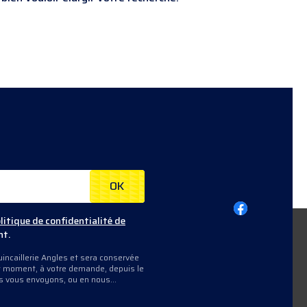
OK
litique de confidentialité de
nt.
incaillerie Angles et sera conservée
out moment, à votre demande, depuis le
us vous envoyons, ou en nous