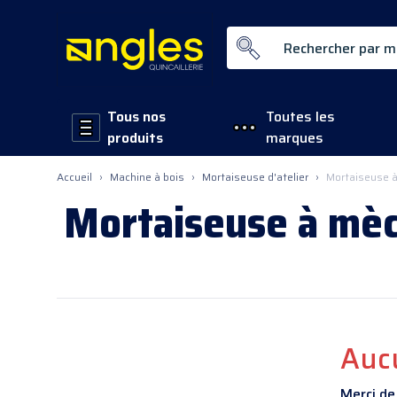
Rechercher par mot-clé ...
Tous nos
Toutes les
produits
marques
Allez au contenu
Accueil
›
Machine à bois
›
Mortaiseuse d'atelier
›
Mortaiseuse 
Mortaiseuse à mè
Auc
Merci de 