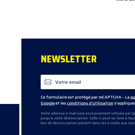
NEWS
LETTER
Ce formulaire est protégé par reCAPTCHA - La
po
Google
et les
conditions d'utilisation
s'applique
Votre adresse e-mail sera exclusivement utilisée par Qu
jusqu’à votre désinscription. Celle-ci peut se faire à t
lien de désinscription présent dans les e-mails que no
contactant directement.