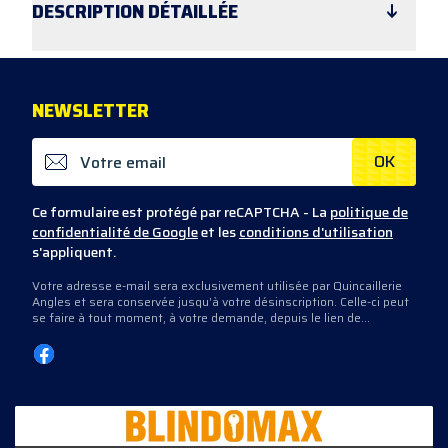
DESCRIPTION
DÉTAILLÉE
Embrasse Mobile Contemporaine 886050
Finition Laiton Nickel MAT
NEWS
LETTER
Hauteur 270mm
Marque CESSOT
OK
Ce formulaire est protégé par reCAPTCHA - La
politique de
confidentialité de Google
et les
conditions d'utilisation
s'appliquent.
Votre adresse e-mail sera exclusivement utilisée par Quincaillerie
Angles et sera conservée jusqu’à votre désinscription. Celle-ci peut
se faire à tout moment, à votre demande, depuis le lien de
désinscription présent dans les e-mails que nous vous envoyons,
ou en nous contactant directement.