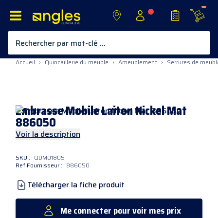
Rechercher par mot-clé ...
Allez au contenu
Accueil
›
Quincaillerie du meuble
›
Ameublement
›
Serrures de meubl
Embrasse
Mobile Laiton Nickel Mat
886050
Voir la description
SKU :
QDM01805
Ref Fournisseur :
886050
Télécharger la fiche produit
Me connecter pour voir mes prix