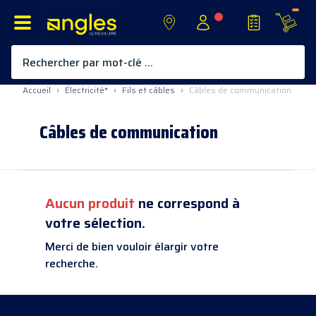
Rechercher par mot-clé ...
Allez au contenu
Accueil
›
Électricité*
›
Fils et câbles
›
Câbles de communication
Câbles de communication
Aucun produit
ne correspond à
votre sélection.
Merci de bien vouloir élargir votre
recherche.