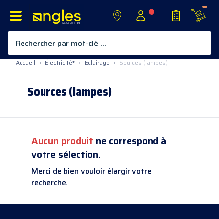
Rechercher par mot-clé ...
Allez au contenu
Accueil
›
Électricité*
›
Eclairage
›
Sources (lampes)
Sources (lampes)
Aucun produit
ne correspond à
votre sélection.
Merci de bien vouloir élargir votre
recherche.